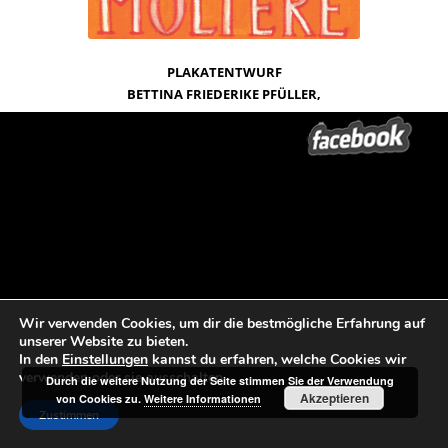
PLAKATENTWURF
BETTINA FRIEDERIKE PFÜLLER,
2026
theater 89 –
AG Städte mit historischen Stadtkernen
des Landes
Brandenburg
Sommertournee 2026
Jean-Baptiste Poquelin alias Molière
DER EINGEBILDETE KRANKE
Deutsch von Ludwig Fulda
Das Stück kontrastiert und komplementiert das wunderbar
Wir verwenden Cookies, um dir die bestmögliche Erfahrung auf
unserer Website zu bieten.
philosophisch-realistische Motto ALTSTADT VON MORGEN auf Zeiten
In den
Einstellungen
kannst du erfahren, welche Cookies wir
übergreifende Weise. Der Text ist 350 Jahre jung und darf sich
verwenden oder sie ausschalten.
Durch die weitere Nutzung der Seite stimmen Sie der Verwendung
wiederholt beweisen. Er handelt von dem Hypochonder Argan, der sich
Akzeptieren
von Cookies zu.
Weitere Informationen
nur einbildet, krank zu sein. Er zieht diverse Ärzte zu Rate, die die
Zustimmen
Einzigen sind, die ihm seine eingebildete Krankheit abnehmen und ihn