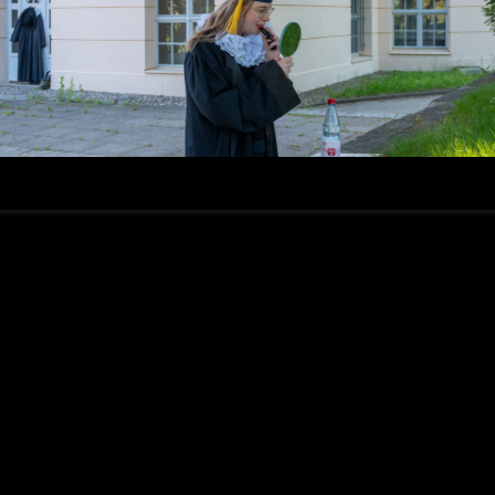
E ABEND
er 2025
en