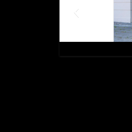
BERGKRISTALL und DER HEILIG
Aufführungsfotos vom 21. Dezemb
Lindenhagen, Kirche in Lindenhag