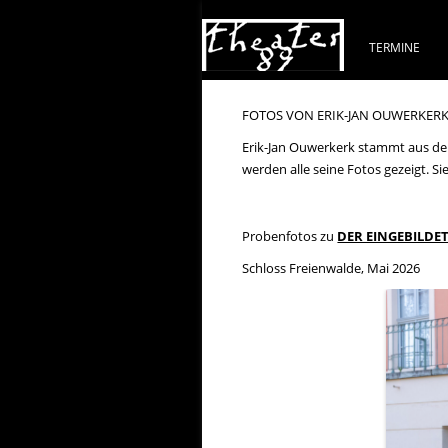
TERMINE
FOTOS VON ERIK-JAN OUWERKER
Erik-Jan Ouwerkerk stammt aus den N
werden alle seine Fotos gezeigt. 
Probenfotos zu
DER EINGEBILDE
Schloss Freienwalde, Mai 2026