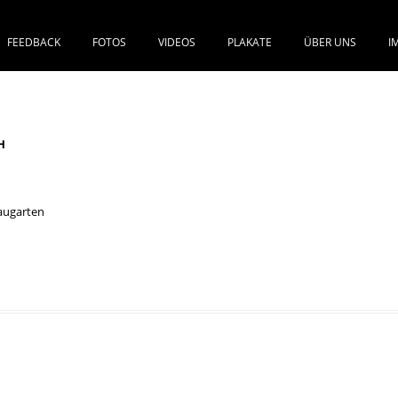
FEEDBACK
FOTOS
VIDEOS
PLAKATE
ÜBER UNS
I
SPRINGE ZUM INHALT
H
augarten