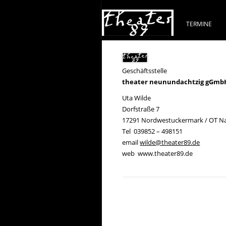
TERMINE
Geschäftsstelle
theater neunundachtzig gGmb
Uta Wilde
Dorfstraße 7
17291 Nordwestuckermark / OT N
Tel 039852 – 498151
email
wilde@theater89.de
web www.theater89.de