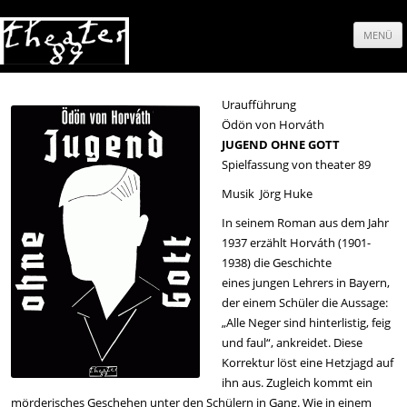
MENÜ
Springe
zum
Uraufführung
Ödön von Horváth
Inhalt
JUGEND OHNE GOTT
Spielfassung von theater 89
Musik Jörg Huke
In seinem Roman aus dem Jahr
1937 erzählt Horváth (1901-
1938) die Geschichte
eines jungen Lehrers in Bayern,
der einem Schüler die Aussage:
„Alle Neger sind hinterlistig, feig
und faul“, ankreidet. Diese
Korrektur löst eine Hetzjagd auf
ihn aus. Zugleich kommt ein
mörderisches Geschehen unter den Schülern in Gang. Wie in einem