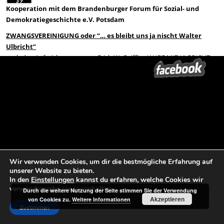
Kooperation mit dem Brandenburger Forum für Sozial- und
Demokratiegeschichte e.V. Potsdam
ZWANGSVEREINIGUNG oder “… es bleibt uns ja nischt Walter
Ulbricht”
nach den Aufzeichnungen von Erich W. Gniffke: JAHRE MIT ULBRICHT
1945-48
Donnerstag, 16. April 2026, 10.00 und 18.00 Uhr, Aula der
Goetheschule, Goethe-Schiller-Gymnasium, Schillerstraße 42, 14913
Jüterbog **
Mittwoch, 22. April 2026, 19.00 Uhr, Stadthalle Falkensee,
Scharenbergstraße 15, 14612 Falkensee **
Freitag, 24. April 2026, 19.00 Uhr, Burg Beeskow, Frankfurter Str. 23,
Wir verwenden Cookies, um dir die bestmögliche Erfahrung auf
15848 Beeskow **
unserer Website zu bieten.
In den
Einstellungen
kannst du erfahren, welche Cookies wir
Dienstag, 28. April 2026, 18.00 Uhr, Gedenkstätte Lindenstraße,
verwenden oder sie ausschalten.
Durch die weitere Nutzung der Seite stimmen Sie der Verwendung
Lindenstraße 54, 14467 Potsdam **
Akzeptieren
von Cookies zu.
Weitere Informationen
Zustimmen