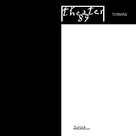
TERMINE
Zurück …