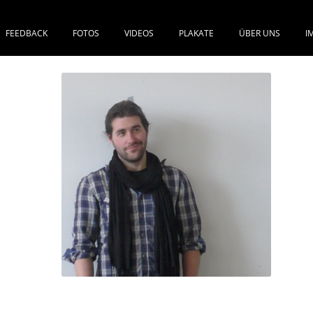
FEEDBACK
FOTOS
VIDEOS
PLAKATE
ÜBER UNS
I
SPRINGE ZUM INHALT