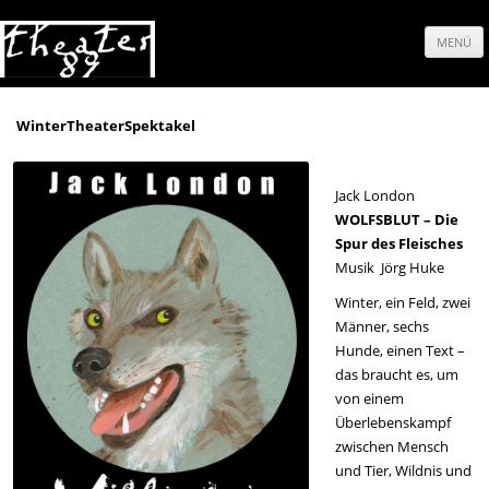
MENÜ
Springe
zum
WinterTheaterSpektakel
Inhalt
Jack London
WOLFSBLUT – Die
Spur des Fleisches
Musik Jörg Huke
Winter, ein Feld, zwei
Männer, sechs
Hunde, einen Text –
das braucht es, um
von einem
Überlebenskampf
zwischen Mensch
und Tier, Wildnis und