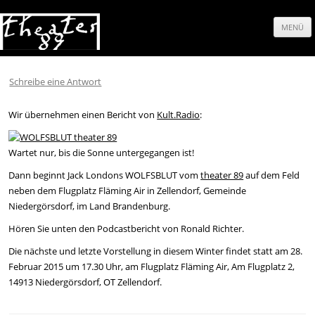
MENÜ
Springe
zum
Schreibe eine Antwort
Inhalt
Wir übernehmen einen Bericht von
Kult.Radio
:
Wartet nur, bis die Sonne untergegangen ist!
Dann beginnt Jack Londons WOLFSBLUT vom
theater 89
auf dem Feld
neben dem Flugplatz Fläming Air in Zellendorf, Gemeinde
Niedergörsdorf, im Land Brandenburg.
Hören Sie unten den Podcastbericht von Ronald Richter.
Die nächste und letzte Vorstellung in diesem Winter findet statt am 28.
Februar 2015 um 17.30 Uhr, am Flugplatz Fläming Air, Am Flugplatz 2,
14913 Niedergörsdorf, OT Zellendorf.