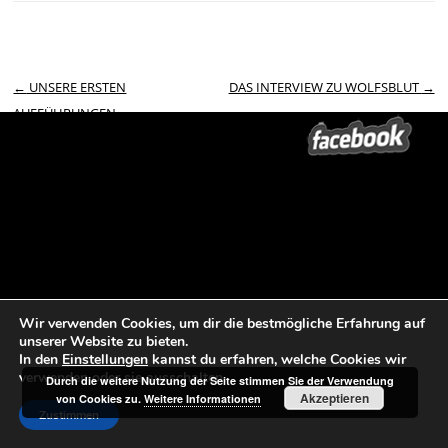
Beitrags-Navigation
←
UNSERE ERSTEN
DAS INTERVIEW ZU WOLFSBLUT
→
AUFFÜHRUNGEN
Schreibe einen Kommentar
Deine E-Mail-Adresse wird nicht veröffentlicht.
Erforderliche Felder sind
mit
*
markiert
Kommentar
*
Wir verwenden Cookies, um dir die bestmögliche Erfahrung auf
unserer Website zu bieten.
In den
Einstellungen
kannst du erfahren, welche Cookies wir
verwenden oder sie ausschalten.
Durch die weitere Nutzung der Seite stimmen Sie der Verwendung
Akzeptieren
von Cookies zu.
Weitere Informationen
Zustimmen