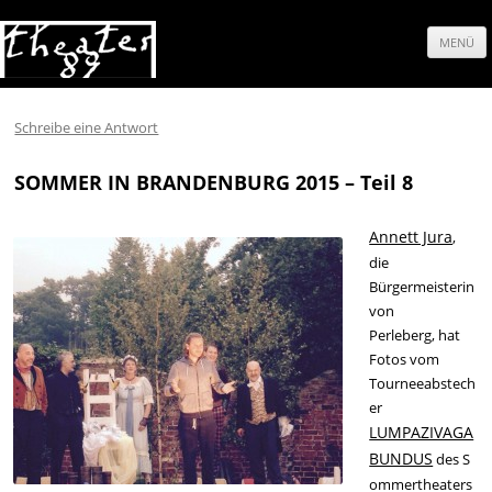
MENÜ
Springe
zum
Schreibe eine Antwort
Inhalt
SOMMER IN BRANDENBURG 2015 – Teil 8
Annett Jura
,
die
Bürgermeisterin
von
Perleberg, hat
Fotos vom
Tourneeabstech
er
LUMPAZIVAGA
BUNDUS
des S
ommertheaters