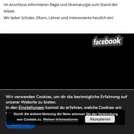
Im Anschluss informieren Regie und Dramaturgie zum Stand der
Arbeit.
Wir laden Schüler, Eltern, Lehrer und Interessierte herzlich ein!
Beitrags-Navigation
←
MICHAEL KOHLHAAS | 500 Jahre
ADORAMUS in Fürstenwalde/Spree
Reformation in Jüterbog
→
Wir verwenden Cookies, um dir die bestmögliche Erfahrung auf
unserer Website zu bieten.
In den
Einstellungen
kannst du erfahren, welche Cookies wir
verwenden oder sie ausschalten.
Durch die weitere Nutzung der Seite stimmen Sie der Verwendung
Akzeptieren
von Cookies zu.
Weitere Informationen
Zustimmen