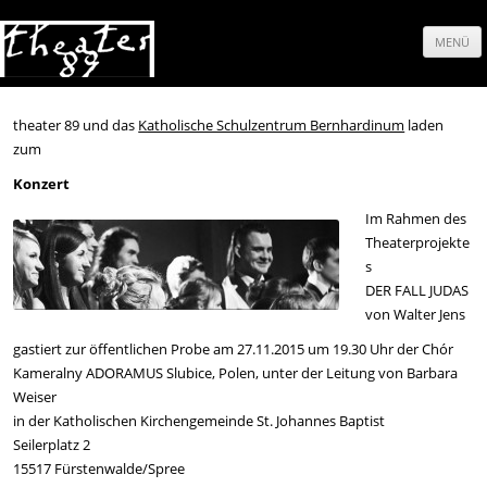
MENÜ
Springe
zum
theater 89 und das
Katholische Schulzentrum Bernhardinum
laden
zum
Inhalt
Konzert
Im Rahmen des
Theaterprojekte
s
DER FALL JUDAS
von Walter Jens
gastiert zur öffentlichen Probe am 27.11.2015 um 19.30 Uhr der Chór
Kameralny ADORAMUS Slubice, Polen, unter der Leitung von Barbara
Weiser
in der Katholischen Kirchengemeinde St. Johannes Baptist
Seilerplatz 2
15517 Fürstenwalde/Spree