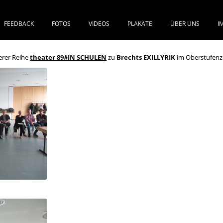
FEEDBACK
FOTOS
VIDEOS
PLAKATE
ÜBER UNS
I
SPRINGE ZUM INHALT
erer Reihe
theater 89#IN SCHULEN
zu
Brechts EXILLYRIK
im Oberstufen