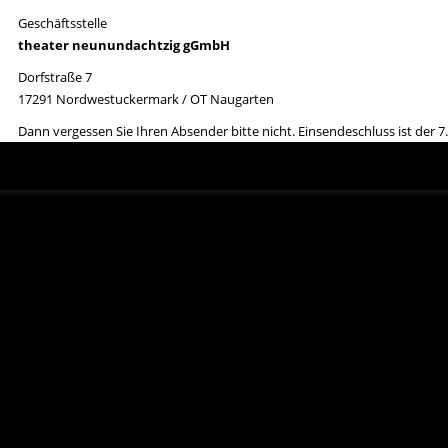
Geschäftsstelle
theater neunundachtzig gGmbH
Dorfstraße 7
17291 Nordwestuckermark / OT Naugarten
Dann vergessen Sie Ihren Absender bitte nicht. Einsendeschluss ist der 
ausgeschlossen.
Viel Spaß beim Knobeln. Wir wünschen einen wunder-vollen 2. Advent!