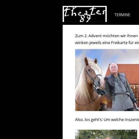
TERMINE
Zum 2. Advent möchten wir Ihnen 
winken jeweils eine Freikarte für 
Also, los geht’s: Um welche Inszeni