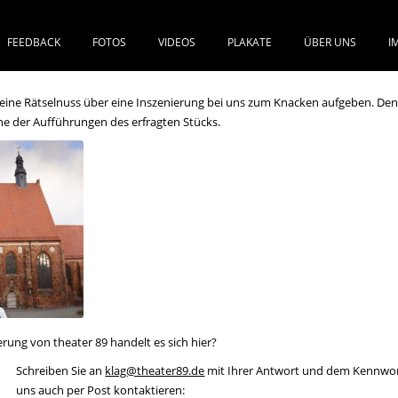
FEEDBACK
FOTOS
VIDEOS
PLAKATE
ÜBER UNS
I
SPRINGE ZUM INHALT
eine Rätselnuss über eine Inszenierung bei uns zum Knacken aufgeben. Den
eine der Aufführungen des erfragten Stücks.
erung von theater 89 handelt es sich hier?
Schreiben Sie an
klag@theater89.de
mit Ihrer Antwort und dem Kennwort
uns auch per Post kontaktieren: