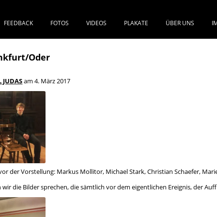
FEEDBACK
FOTOS
VIDEOS
PLAKATE
ÜBER UNS
I
SPRINGE ZUM INHALT
ankfurt/Oder
L JUDAS
am 4. März 2017
der Vorstellung: Markus Mollitor, Michael Stark, Christian Schaefer, Marie
en wir die Bilder sprechen, die sämtlich vor dem eigentlichen Ereignis, der