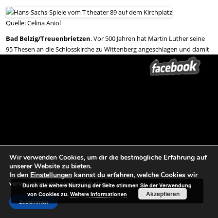
Quelle: Celina Aniol
Bad Belzig/Treuenbrietzen
. Vor 500 Jahren hat Martin Luther seine
95 Thesen an die Schlosskirche zu Wittenberg angeschlagen und damit
die Reformation ausgelöst. Das wird nicht zuletzt von der
Arbeitsgemeinschaft „Städte mit historischen Stadtkernen“
thematisiert. Und natürlich vom Theater 89, das in ihrem Auftrag auf
Tournee durch die Mark ist und sich vor historischen Kulissen in Szene
setzt.
Mehr in:
Märkische Allgemeine Bad Belzig/Treuenbrietzen
…
Wir verwenden Cookies, um dir die bestmögliche Erfahrung auf
unserer Website zu bieten.
In den
Einstellungen
kannst du erfahren, welche Cookies wir
Beitrags-Navigation
←
HANS SACHS in Eberswalde
HANS SACHS in Naugarten
→
verwenden oder sie ausschalten.
Durch die weitere Nutzung der Seite stimmen Sie der Verwendung
Akzeptieren
von Cookies zu.
Weitere Informationen
| ODF
Zustimmen