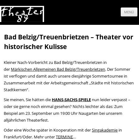
MENÜ
Springe
zum
Bad Belzig/Treuenbrietzen – Theater vor
historischer Kulisse
Inhalt
Kleiner Nach-Vorbericht zu Bad Belzig/Treuenbrietzen in
der
Märkischen Allgemeinen Bad Belzig/Treuenbrietzen
. Der Sommer
ist verflogen und damit auch unsere diesjährige Sommertournee in
Zusammenarbeit mit der Arbeitsgemeinschaft „Städte mit historischen
Stadtkernen“.
Sie meinen, Sie hätten die
HANS-SACHS-SPIELE
nun leider verpasst –
oder sie gerne noch einmal gesehen? Nichts leichter als das: Zum
Beispiel am 23. September um 19:00 Uhr Naugarten bei unserem
alljährlichen Theaterfest.
Oder eine Woche später in Kooperation mit der
Singakademie
in
Frankfurt/Oder. Mehr unter
TERMINE
…