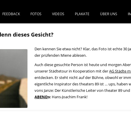
FEEDBACK
FOTOS
VIDEOS
PLAKATE
ÜBER UNS
I
SPRINGE ZUM INHALT
 denn dieses Gesicht?
Den kennen Sie etwa nicht? Klar, das Foto ist echte 30 
der prüfenden Miene ablesen.
Auch diese gesuchte Person ist heute und morgen Ab
unserer Städtetour in Kooperation mit der
AG Städte mi
entdecken. Er steht nicht auf der Bühne, obwohl er im
eigentliche Inspirator des theaters 89 ist … ups, haben wi
vons Janze: Der Künstlerische Leiter von theater 89 un
ABEND
s:
Hans-Joachim Frank!