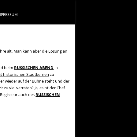
MPRESSUM
Jahre alt. Man kann aber die Lösung an
end beim
RUSSISCHEN ABEND
in
t historischen Stadtkernen
zu
mer wieder auf der Bühne steht und der
r zu viel verraten? Ja, es ist der Chef
d Regisseur auch des
RUSSISCHEN