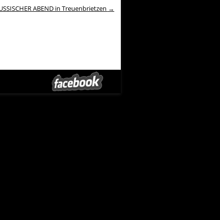
USSISCHER ABEND in Treuenbrietzen
→