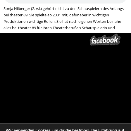
Sonja Hilberger (2. v.l.) gehört nicht zu den Schauspielern des Anfangs
bei theater 89. Sie spielte ab 2001 mit, dafür aber in wichtigen
Produktionen wichtige Rollen. Sie hat nach eigenen Worten beinahe
alles bei theater 89 für ihren Theaterberuf als Schauspielerin und
Regisseurin gelernt. Hören Sie ein Gespräch anlässlich von 30 Jahre
theater 89, das Sonja Hilberger mit Ronald Richter beim Abbau nach
einer Vorstellung
DER DEUTSCHEN KLEINSTÄDTER
führte. Denn im
aktuellen Sommerstück spielt sie auch wieder mit.
DIE DEUTSCHEN KLEINSTÄDTER
können Sie am 2. und 3. August in
Beeskow und in Naugarten, dem Zuhause von theater 89, sehen. Mehr
unter
TERMINE
… In Naugarten wird dann auch das Bergfest, die
Halbzeit, der Sommertournee, gefeiert. Also, nichts wie vorbei
kommen!
Übrigens sehen Sie auf dem Foto oben noch einen Schauspieler aus
DEN DEUTSCHEN KLEINSTÄDTERN
. Wer es als erster errät, gewinnt
eine Freikarte für eine Vorstellung
DIE DEUTSCHEN KLEINSTÄDTER
in
einem historischen Stadtkern nach freier Wahl! Einfach eine Mail
schreiben:
wilde@theater89.de
oder anrufen: 039852 – 498151.
Wir verwenden Cookies, um dir die bestmögliche Erfahrung auf