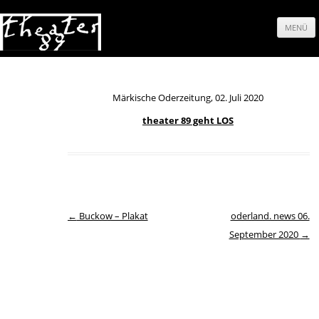
MENÜ
Springe
zum
Märkische Oderzeitung, 02. Juli 2020
Inhalt
theater 89 geht LOS
Beitrags-Navigation
←
Buckow – Plakat
oderland. news 06.
September 2020
→