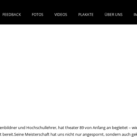
FEEDBACK
FOTOS
VIDEOS
PLAKATE
ÜBER UNS
I
SPRINGE ZUM INHALT
nenbildner und Hochschullehrer, hat theater 89 von Anfang an begleitet – wie
liegt bereit.Seine Meisterschaft hat uns nicht nur angespornt, sondern auch 