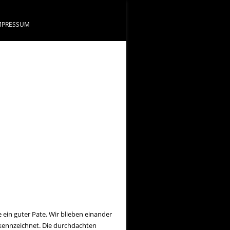
MPRESSUM
 ein guter Pate. Wir blieben einander
gekennzeichnet. Die durchdachten