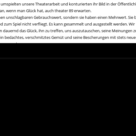
 umspielten unsere Theaterarbeit und konturierten ihr Bild in der Öffentlich
man, wenn man Glück hat, auch theater 89 erwarten.
nen unschlagbaren Gebrauchswert, sondern sie haben einen Mehrwert. Sie bi
d zum Spiel nicht verfliegt. Es kann gesammelt und ausgestellt werden. Wir 
n dauernd das Glück, ihn zu treffen, uns auszutauschen, seine Meinungen
sein bedachtes, verschmitztes Gemüt und seine Bescherungen mit stets neu
anregend.
Uta Wilde Jörg Mihan
eschäftsführerin Dramaturg