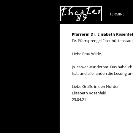
TERMINE
Pfarrerin Dr. Elisabeth Rosenfe
Ev. Pfarrsprengel Eisenhüttenstadt
Liebe Frau Wilde,
ja, es war wunderbar! Das habe ic
hat, und alle fanden die Lesung u
Liebe Grüße in den Norden
Elisabeth Rosenfeld
23.04.21