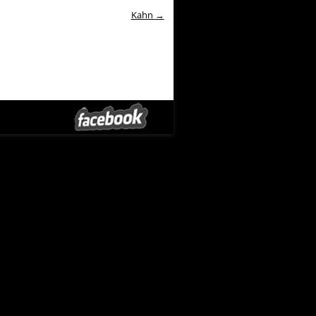
Kahn
→