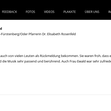
FEEDBACK
FOTOS
VIDEOS
PLAKATE
ÜBER UNS
I
SPRINGE ZUM INHALT
ld
-Fürstenberg/Oder Pfarrerin Dr. Elisabeth Rosenfeld
h auch von vielen Leuten als Rückmeldung bekommen. Sie waren froh, dass e
nd die Musik sehr passend und berührend. Auch Frau Ewald war sehr zufried