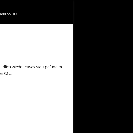
MPRESSUM
ndlich wieder etwas statt gefunden
en 😉 …