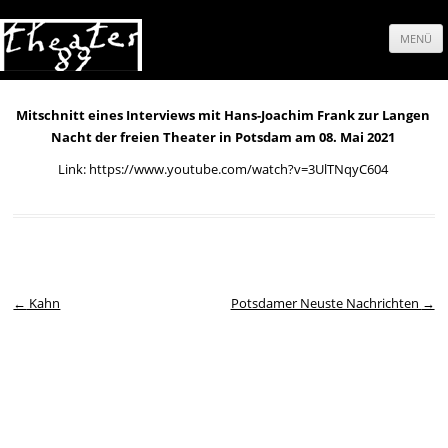
MENÜ
Springe
zum
Mitschnitt eines Interviews mit Hans-Joachim Frank zur Langen
Nacht der freien Theater in Potsdam am 08. Mai 2021
Inhalt
Link: https://www.youtube.com/watch?v=3UlTNqyC604
Beitrags-Navigation
←
Kahn
Potsdamer Neuste Nachrichten
→