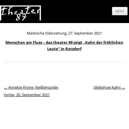
MENÜ
Springe
zum
Märkische Oderzeitung, 27. September 2021
Menschen am Fluss – das theater 89 zeigt „Kahn der fröhlichen
Inhalt
Leute“ in Ratzdorf
Beitrags-Navigation
←
Annette Krone, Neißemünde-
Slideshow Kahn
→
Verlag, 26. September 2021