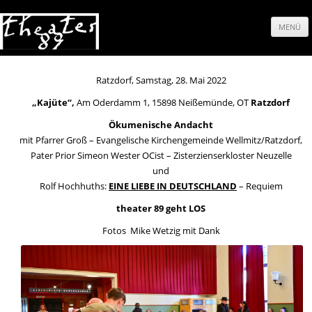
MENÜ
Springe
zum
Ratzdorf, Samstag, 28. Mai 2022
„Kajüte“,
Am Oderdamm 1, 15898 Neißemünde, OT
Ratzdorf
Inhalt
Ökumenische Andacht
mit Pfarrer Groß – Evangelische Kirchengemeinde Wellmitz/Ratzdorf,
Pater Prior Simeon Wester OCist – Zisterzienserkloster Neuzelle
und
Rolf Hochhuths:
EINE LIEBE IN DEUTSCHLAND
– Requiem
theater 89 geht LOS
Fotos Mike Wetzig mit Dank