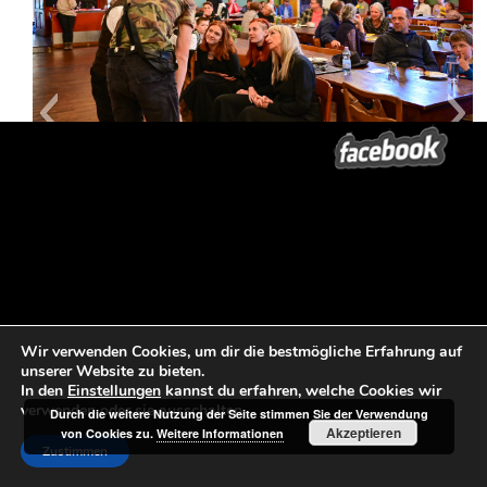
Wir verwenden Cookies, um dir die bestmögliche Erfahrung auf
unserer Website zu bieten.
In den
Einstellungen
kannst du erfahren, welche Cookies wir
verwenden oder sie ausschalten.
Durch die weitere Nutzung der Seite stimmen Sie der Verwendung
Akzeptieren
von Cookies zu.
Weitere Informationen
Zustimmen
Beitrags-Navigation
←
Potsdam 23.Mai
Maz 23.06.
→