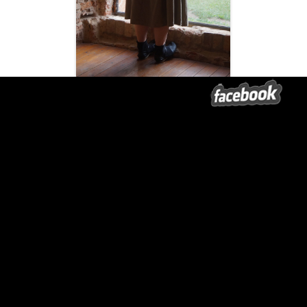
Amt Dahme/Mark
Guten Morgen Frau Wilde,
ich möchte mich nochmals für den schönen Theater-Abend bei uns vor
der Schlossruine bedanken. Es war auch für mich ein toller Auftakt zum
Dahmer Theater Sommer.
Harald Schenk, unser “Hof-Fotograf” hat mir seine Bilder vom Abend
zur Verfügung gestellt, mit der Bitte diese an Sie weiterzuleiten. Es
handelt sich um eine recht große Datei, daher würde ich Wetransfer
verwenden. Einige der Bilder haben wir bereits auf unserem Facebook
Account in einem Fotoalbum veröffentlicht.