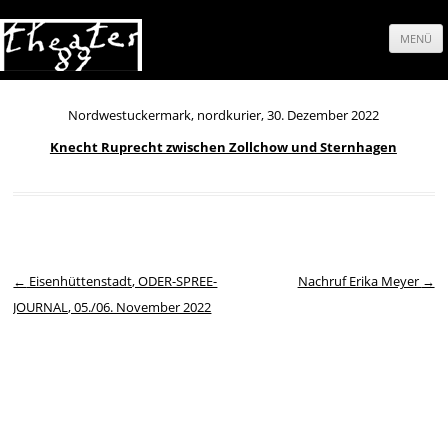
MENÜ
Springe
zum
Nordwestuckermark, nordkurier, 30. Dezember 2022
Knecht Ruprecht zwischen Zollchow und Sternhagen
Inhalt
Beitrags-Navigation
←
Eisenhüttenstadt, ODER-SPREE-
Nachruf Erika Meyer
→
JOURNAL, 05./06. November 2022