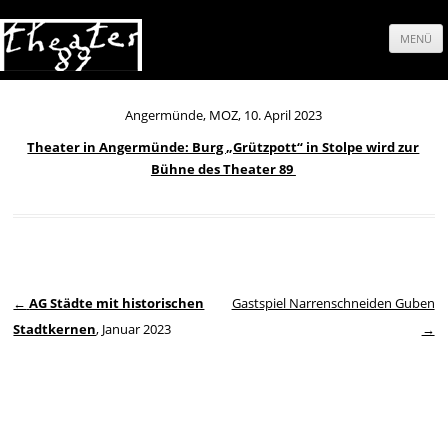
MENÜ
Springe
zum
Angermünde, MOZ, 10. April 2023
Theater in Angermünde: Burg „Grützpott“ in Stolpe wird zur
Inhalt
Bühne des Theater 89
Beitrags-Navigation
←
AG Städte mit historischen
Gastspiel Narrenschneiden Guben
Stadtkernen
, Januar 2023
→