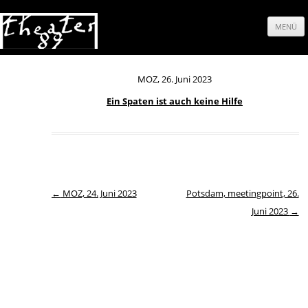
MENÜ
Springe
zum
MOZ, 26. Juni 2023
Ein Spaten ist auch keine Hilfe
Inhalt
Beitrags-Navigation
←
MOZ, 24. Juni 2023
Potsdam, meetingpoint, 26.
Juni 2023
→