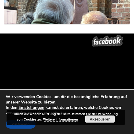
Beitrags-Navigation
←
Start der
PNN/Tagesspiegel, 30 Juni 2024
→
Sommertheatertournee mit
Wir verwenden Cookies, um dir die bestmögliche Erfahrung auf
theater 89
unserer Website zu bieten.
In den
Einstellungen
kannst du erfahren, welche Cookies wir
verwenden oder sie ausschalten.
Durch die weitere Nutzung der Seite stimmen Sie der Verwendung
Akzeptieren
von Cookies zu.
Weitere Informationen
Zustimmen