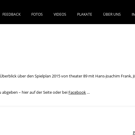
FEEDBACK
FOTOS
VIDEOS
PLAKATE
ÜBER UNS
I
SPRINGE ZUM INHALT
Überblick über den Spielplan 2015 von theater 89 mit Hans-Joachim Frank, J
abgeben – hier auf der Seite oder bei
Facebook
…
P