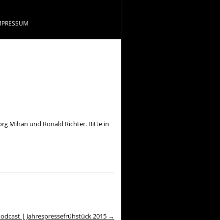
MPRESSUM
örg Mihan und Ronald Richter. Bitte in
odcast | Jahrespressefrühstück 2015
→