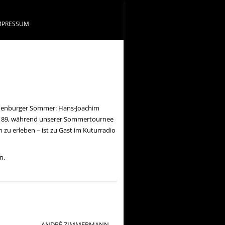
MPRESSUM
andenburger Sommer: Hans-Joachim
ter 89, während unserer Sommertournee
zu erleben – ist zu Gast im Kuturradio
n.
ANDRÉ ZIMMERMANN
→