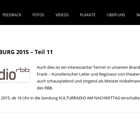
FEEDBACK
FOTOS
VIDEOS
PLAKATE
ÜBER UNS
I
SPRINGE ZUM INHALT
RG 2015 – Teil 11
Auch dies ist ein interessanter Termin in unserem Br
Frank – Künstlerischer Leiter und Regisseur von thea
auch schauspielend und singend als Meister Hobelmann 
des RBB.
st 2015, ab 16 Uhr in die Sendung KULTURRADIO AM NACHMITTAG einschalte