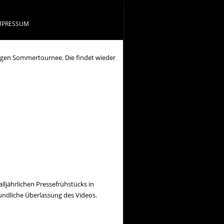
MPRESSUM
igen Sommertournee. Die findet wieder
ljährlichen Pressefrühstücks in
undliche Überlassung des Videos.