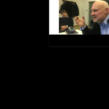
Regisseur Hans-Joachim Frank füh
und dessen Beschreibung menschlic