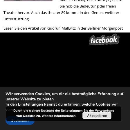
Sie hob die Bedeutung der freien
Theater hervor. Auch das theater 89 kommt in den Genuss weiterer
Unterstützung.
Lesen Sie den Artikel von Gudrun Mallwitz in der Berliner Morgenpost
vom 9. Februar 2017 hier:
Berliner Morgenpost – Mehr Geld für freie Theater in Brandenburg
Und den Bericht vom RBB hier:
RBB – Eine Million Euro für freie Theater
Wir verwenden Cookies, um dir die bestmögliche Erfahrung auf
unserer Website zu bieten.
Beitrags-Navigation
←
HANS-SACHS-SPIELE | Die
theater 89 | Ein Bedürfnis wecken,
In den
Einstellungen
kannst du erfahren, welche Cookies wir
Konzeptionsprobe
das sonst nicht da wäre
→
verwenden oder sie ausschalten.
Durch die weitere Nutzung der Seite stimmen Sie der Verwendung
Akzeptieren
von Cookies zu.
Weitere Informationen
Zustimmen