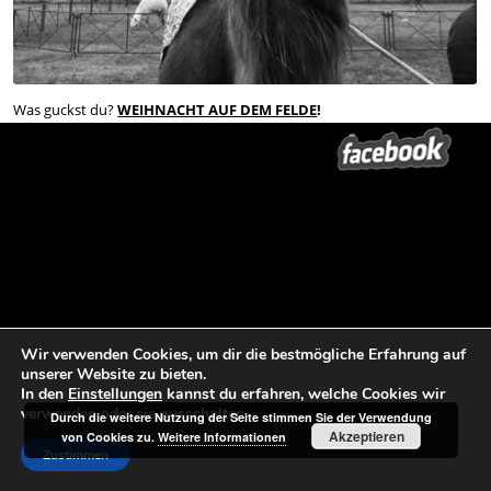
Was guckst du?
WEIHNACHT AUF DEM FELDE
!
Wann?
Na, am 15. / 16. / 17. Dezember 2017 in Naugarten
/ Nordwestuckermark.
TERMINE
Wie?
Mehr unter
…
Hören Sie hier und jetzt im Audio über dem Kamel zur Einstimmung ein
paar begeisterte Zuschauerimpressionen von unseren letzten
Aufführungen 2015, eingefangen von Ronald Richter.
Wir verwenden Cookies, um dir die bestmögliche Erfahrung auf
unserer Website zu bieten.
In den
Einstellungen
kannst du erfahren, welche Cookies wir
verwenden oder sie ausschalten.
Beitrags-Navigation
←
MICHAEL KOHLHAAS 2017 in
WEIHNACHT AUF DEM FELDE in
Durch die weitere Nutzung der Seite stimmen Sie der Verwendung
Akzeptieren
von Cookies zu.
Weitere Informationen
Jüterbog und HEIDEN 2018 in
Naugarten
→
Zustimmen
Biesenbrow