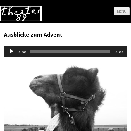
MENÜ
Springe
zum
Ausblicke zum Advent
Inhalt
Audio-
00:00
00:00
Player