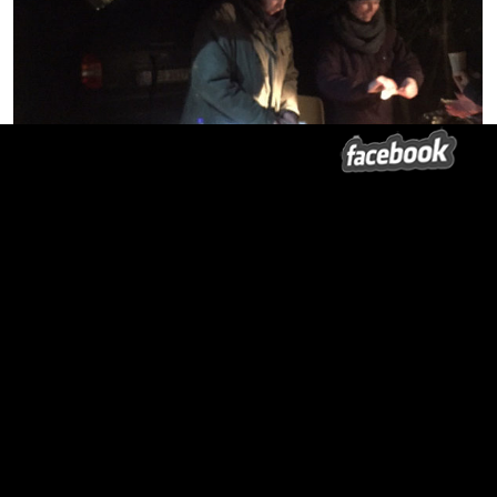
Christian Schaefer und Bianka Steup erwarten Sie bereits an der
Kasse! Eintritt 12 €, Kinder und Jugendliche bis 18 Jahre frei!
WEIHNACHT AUF DEM FELDE
am 16. / 17. Dezember 2017 in
TERMINE
Naugarten / Nordwestuckermark.
Mehr unter
…
Jauchzet, frohlocket, auf, preiset die Tage, rühmet, was heute der