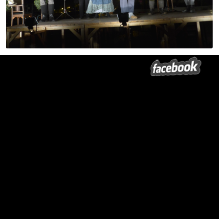
Matthias Zahlbaum, André Zimmermann, Kristin Schulze, Christian
Schaefer, Martin Schneider, Bernd Spanier
Na, da war ja was los in Potsdam zu unserer allerletzten
Vorstellung: Rummel, Bands und “Jedermann” in der Nikolaikirche.
Doch eins sei festgehalten: Unsere Vorstellung war länger! Wenn auch
draußen, wie in den heißen Sommertagen. Bei ziemlichen
Eiskellertemperaturen zu fortgeschrittener Stunde. Und auch die
Nikolaikirche ließ sich nicht lumpen, sie steuerte ihr kräftigstes
Glockengeläut bei, sobald die Schauspieler sich so richtig warm gespielt
hatten. Da kam auch unsere Musik nicht gegen an Das klang dann so
wie das Audio überm Foto oben.
Doch davon ließen sich die Akteure nicht beeindrucken, haben sie doch
wieder einiges erlebt auf der diesjährigen Sommertournee. Es
herrschte vielmehr Abschiedsstimmung und etwas Wehmut vor. Also,