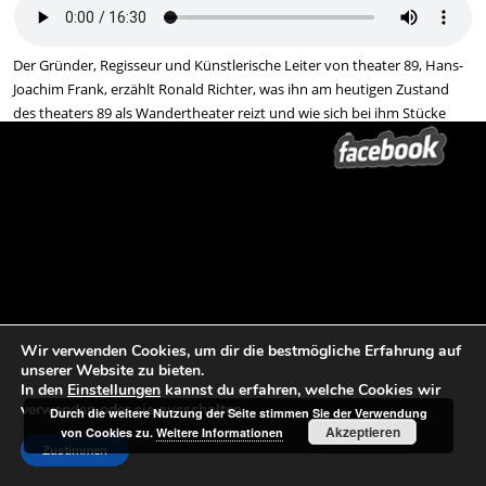
Der Gründer, Regisseur und Künstlerische Leiter von theater 89, Hans-
Joachim Frank, erzählt Ronald Richter, was ihn am heutigen Zustand
des theaters 89 als Wandertheater reizt und wie sich bei ihm Stücke
und Stoffe innerlich entwickeln. Die er dann im Außen mit seinen
Mitstreitern realisiert. Dafür braucht er vor allem Zeit, um Menschen
und Orte kennenzulernen. Denn das Vertrauen muss wachsen. Das
Geld spielt dabei erst einmal nicht die erste Geige.
Wir verwenden Cookies, um dir die bestmögliche Erfahrung auf
Beitrags-Navigation
←
30 th89
30 Jahre theater 89 | Das Fest
→
unserer Website zu bieten.
In den
Einstellungen
kannst du erfahren, welche Cookies wir
verwenden oder sie ausschalten.
Durch die weitere Nutzung der Seite stimmen Sie der Verwendung
Akzeptieren
von Cookies zu.
Weitere Informationen
Zustimmen