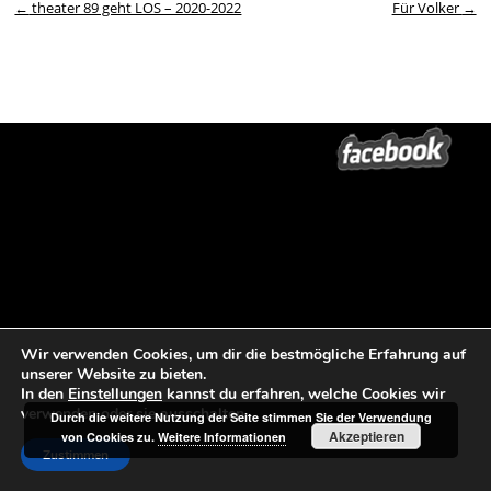
Beitrags-Navigation
←
theater 89 geht LOS – 2020-2022
Für Volker
→
Wir verwenden Cookies, um dir die bestmögliche Erfahrung auf
unserer Website zu bieten.
In den
Einstellungen
kannst du erfahren, welche Cookies wir
verwenden oder sie ausschalten.
Durch die weitere Nutzung der Seite stimmen Sie der Verwendung
Akzeptieren
von Cookies zu.
Weitere Informationen
Zustimmen