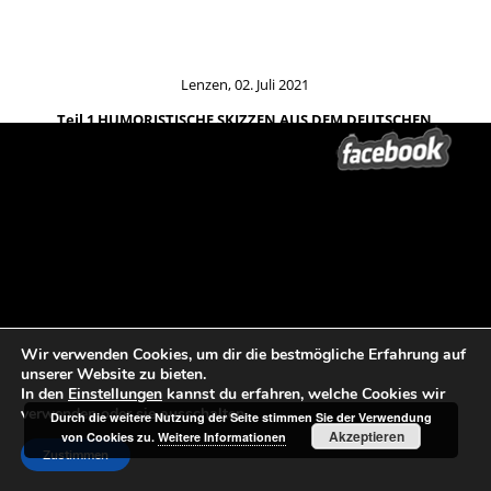
Lenzen, 02. Juli 2021
Teil 1 HUMORISTISCHE SKIZZEN AUS DEM DEUTSCHEN
HANDELSLEBEN
Fotos Erik-Jan Ouwerkerk
Beitrags-Navigation
←
Tand Slideshow 2
Lokales aus der Prignitz, 03. Juli
2021
→
Wir verwenden Cookies, um dir die bestmögliche Erfahrung auf
unserer Website zu bieten.
In den
Einstellungen
kannst du erfahren, welche Cookies wir
verwenden oder sie ausschalten.
Durch die weitere Nutzung der Seite stimmen Sie der Verwendung
Akzeptieren
von Cookies zu.
Weitere Informationen
Zustimmen