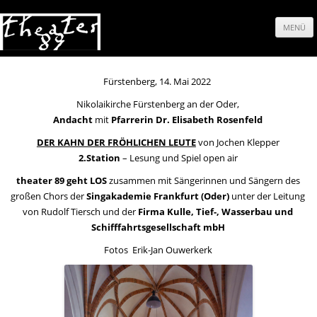
MENÜ
Springe
zum
Fürstenberg, 14. Mai 2022
Nikolaikirche Fürstenberg an der Oder,
Inhalt
Andacht
mit
Pfarrerin Dr. Elisabeth Rosenfeld
DER KAHN DER FRÖHLICHEN LEUTE
von Jochen Klepper
2.Station
– Lesung und Spiel open air
theater 89 geht LOS
zusammen mit Sängerinnen und Sängern des
großen Chors der
Singakademie Frankfurt (Oder)
unter der Leitung
von Rudolf Tiersch und der
Firma Kulle, Tief-, Wasserbau und
Schifffahrtsgesellschaft mbH
Fotos Erik-Jan Ouwerkerk