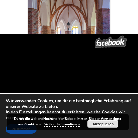
Wir verwenden Cookies, um dir die bestmögliche Erfahrung auf
unserer Website zu bieten.
In den
Einstellungen
kannst du erfahren, welche Cookies wir
verwenden oder sie ausschalten.
Durch die weitere Nutzung der Seite stimmen Sie der Verwendung
Akzeptieren
von Cookies zu.
Weitere Informationen
Zustimmen
Beitrags-Navigation
←
eine Liebe in Deutschlanf – P/F
Goldener Kern
→