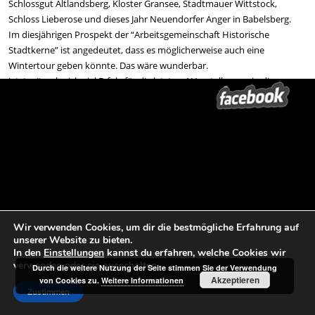
Schlossgut Altlandsberg, Kloster Gransee, Stadtmauer Wittstock,
Schloss Lieberose und dieses Jahr Neuendorfer Anger in Babelsberg.
Im diesjährigen Prospekt der “Arbeitsgemeinschaft Historische
Stadtkerne” ist angedeutet, dass es möglicherweise auch eine
Wintertour geben könnte. Das wäre wunderbar.
Jetzt wünsche ich viel Erfolg für die letzten 4 Vorstellungen in diesem
Sommer.
Herzliche Grüße aus Berlin-Wittenau
Jürgen Schläwe
Wir verwenden Cookies, um dir die bestmögliche Erfahrung auf
Beitrags-Navigation
←
theater 89 – DER BIBERPELZ in
Ministerium für Wissenschaft,
unserer Website zu bieten.
Potsdam-Babelsberg am 18.08.24
Forschung und Kultur, 18. August
In den
Einstellungen
kannst du erfahren, welche Cookies wir
(Heinke)
2024
→
verwenden oder sie ausschalten.
Durch die weitere Nutzung der Seite stimmen Sie der Verwendung
Akzeptieren
von Cookies zu.
Weitere Informationen
Zustimmen