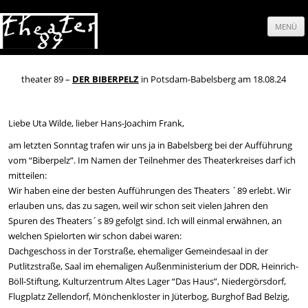
MENÜ
Springe
zum
theater 89 –
DER BIBERPELZ
in Potsdam-Babelsberg am 18.08.24
Inhalt
Liebe Uta Wilde, lieber Hans-Joachim Frank,
am letzten Sonntag trafen wir uns ja in Babelsberg bei der Aufführung
vom “Biberpelz”. Im Namen der Teilnehmer des Theaterkreises darf ich
mitteilen:
Wir haben eine der besten Aufführungen des Theaters ´89 erlebt. Wir
erlauben uns, das zu sagen, weil wir schon seit vielen Jahren den
Spuren des Theaters´s 89 gefolgt sind. Ich will einmal erwähnen, an
welchen Spielorten wir schon dabei waren:
Dachgeschoss in der Torstraße, ehemaliger Gemeindesaal in der
Putlitzstraße, Saal im ehemaligen Außenministerium der DDR, Heinrich-
Böll-Stiftung, Kulturzentrum Altes Lager “Das Haus”, Niedergörsdorf,
Flugplatz Zellendorf, Mönchenkloster in Jüterbog, Burghof Bad Belzig,