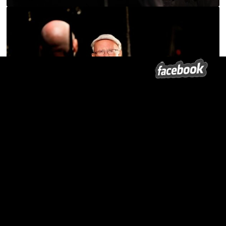
Fotos Beate Nelken
Wir trauern um Jörg Mihan
Gestern, am Montag den 16. Februar 2026, verstarb Dramaturg und
Autor Jörg Mihan.
Am Sonntag schrieb er: