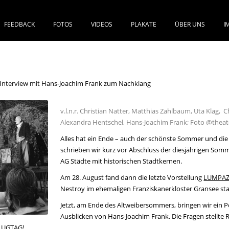
FEEDBACK
FOTOS
VIDEOS
PLAKATE
ÜBER UNS
I
SPRINGE ZUM INHALT
Interview mit Hans-Joachim Frank zum Nachklang
v.l.n.r. Christian Natter, Matthias Zahlbaum, Uta Klag,
Alexandra Hentschel, Hans-Joachim Frank; Foto @thea
Alles hat ein Ende – auch der schönste Sommer und d
schrieben wir kurz vor Abschluss der diesjährigen Som
AG Städte mit historischen Stadtkernen.
Am 28. August fand dann die letzte Vorstellung
LUMPAZ
Nestroy im ehemaligen Franziskanerkloster Gransee sta
Jetzt, am Ende des Altweibersommers, bringen wir ein 
Ausblicken von Hans-Joachim Frank. Die Fragen stellte 
LUGTAG!