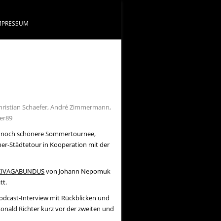
MPRESSUM
 Christian Schaefer, André Zimmermann,
ter89
ie noch schönere Sommertournee,
mer-Städtetour in Kooperation mit der
IVAGABUNDUS
von Johann Nepomuk
tt.
Podcast-Interview mit Rückblicken und
Ronald Richter kurz vor der zweiten und