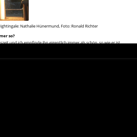
a Nightingale: Nathalie Hünermund, Foto: Ronald Richter
mer so?
zeit und ich empfinde ihn eigentlich immer als schön, so wie er ist.
deine Tätigkeit in der Sommertournee?
ngela” hatte ich erstmal übernommen und gerade lerne ich sie bei jeder Vor
pielst?
inen Pausen dazwischen leben und sterben.
rationen?
 Sie auch von allein.
diese Wanderbühne theater 89?