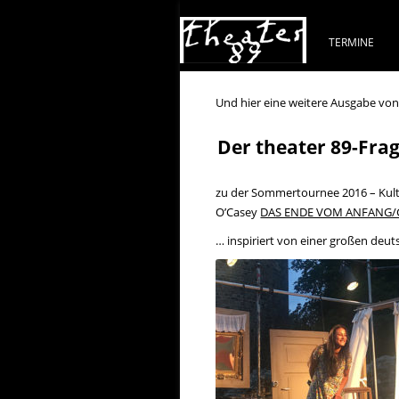
TERMINE
Und hier eine weitere Ausgabe vo
Der theater 89-Fra
zu der Sommertournee 2016 – Kul
O’Casey
DAS ENDE VOM ANFANG
… inspiriert von einer großen deut