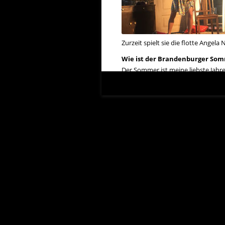
Zurzeit spielt sie die flotte Angel
Wie ist der Brandenburger Som
Der Sommer ist meine liebste Jahres
Erzähl uns über deine Rolle / 
Die Rolle des “flotten Mädchens A
Woher kommst du?
Das weiß ich nicht.
Wo möchtest du leben?
Hier.
Was machst du, wenn du nicht s
Ein- und Ausatmen und in den kle
Woher holst du dir deine Inspi
Von überall her. Manchmal kommen
Wie erlebst du die Arbeit für 