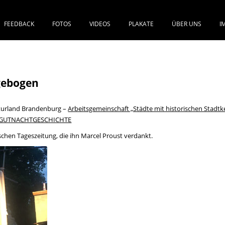
FEEDBACK
FOTOS
VIDEOS
PLAKATE
ÜBER UNS
I
SPRINGE ZUM INHALT
n
gebogen
turland Brandenburg –
Arbeitsgemeinschaft „Städte mit historischen Stadt
/GUTNACHTGESCHICHTE
schen Tageszeitung, die ihn Marcel Proust verdankt.