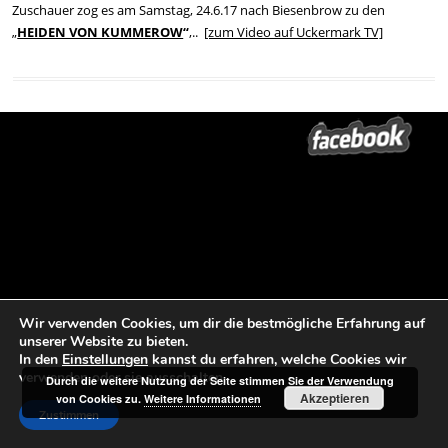
Zuschauer zog es am Samstag, 24.6.17 nach Biesenbrow zu den
„
HEIDEN VON KUMMEROW
“
,..
[zum Video auf Uckermark TV]
Beitrags-Navigation
←
Rheinsberger Premiere HANS-
Fragebogen | Sommertournee
SACHS-SPIELE | MAZ
2017
→
Wir verwenden Cookies, um dir die bestmögliche Erfahrung auf
unserer Website zu bieten.
In den
Einstellungen
kannst du erfahren, welche Cookies wir
verwenden oder sie ausschalten.
Durch die weitere Nutzung der Seite stimmen Sie der Verwendung
Akzeptieren
von Cookies zu.
Weitere Informationen
Zustimmen