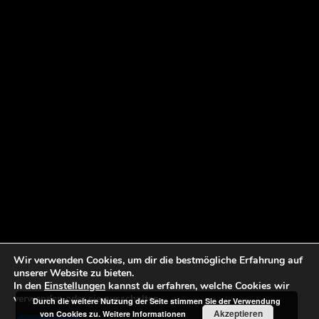
Angela Nightingale gespielt von Laila-Maria Witt, ein flottes Mädchen
Daniel Halibut gespielt von André Zimmermann, ein Angestellter und
Freund von Mulligan, und Miss Mossie gespielt von Katrin Schell, eine
sehr ehrbare Pensionswirtin.
Wir verwenden Cookies, um dir die bestmögliche Erfahrung auf
unserer Website zu bieten.
In den
Einstellungen
kannst du erfahren, welche Cookies wir
verwenden oder sie ausschalten.
Durch die weitere Nutzung der Seite stimmen Sie der Verwendung
Akzeptieren
von Cookies zu.
Weitere Informationen