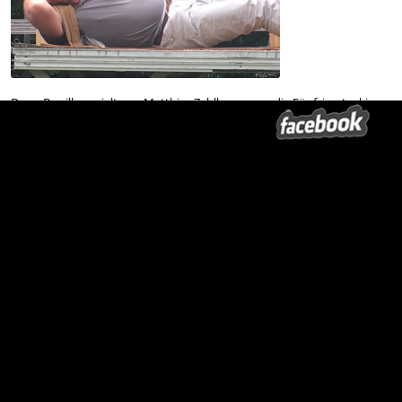
Darry Berrill gespielt von Matthias Zahlbaum, um die Fünfzig, stuckig,
halsstarrig, mit einem ziemlichen Bauch.
Neben Darry Berrill sehen Sie Barry Derrill gespielt von André
Zimmermann, Darrys Nachbar. Er ist mit Darry im gleichen Alter. Dünn,