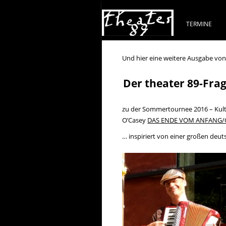
TERMINE
Und hier eine weitere Ausgabe vo
Der theater 89-Fra
zu der Sommertournee 2016 – Kul
O’Casey
DAS ENDE VOM ANFANG
… inspiriert von einer großen deut