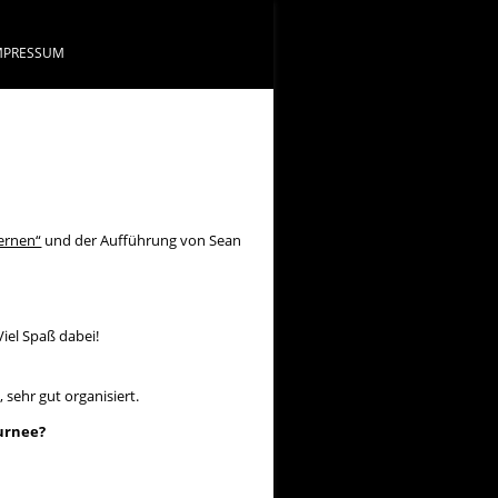
MPRESSUM
kernen“
und der Aufführung von Sean
iel Spaß dabei!
sehr gut organisiert.
ournee?