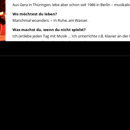
Aus Gera in Thüringen, lebe aber schon seit 1986 in Berlin – musikal
Wo möchtest du leben?
Manchmal woanders. – In Ruhe, am Wasser.
Was machst du, wenn du nicht spielst?
Ich (er)lebe jeden Tag mit Musik … Ich unterrichte z.B. Klavier an der
drei Kinder. Das alles geht nicht ohne Spielen.
Woher holst du dir deine Inspirationen?
 Frank, der mich ermutigt hat, Akkordeon zu lernen.
 und ich bin ihm sehr dankbar dafür.
diese Wanderbühne theater 89?
r Ort an die Leute zu bringen. Diese Idee unterstütze ich sehr gern mit meine
legen am meisten?
 ihre Kollegialität.
g?