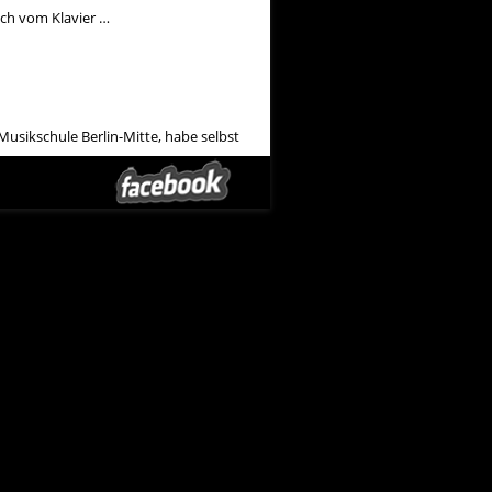
isch vom Klavier …
 Musikschule Berlin-Mitte, habe selbst
r Musik.