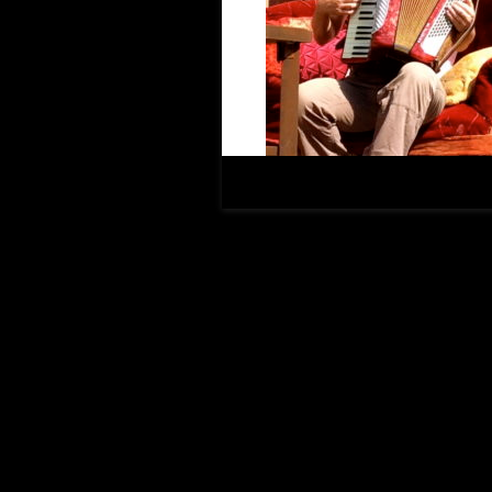
In diesem Fall war es Hans-Joachim
Das war eine wirkliche Inspiration
Wie erlebst du die Arbeit für 
Sie ist getragen davon, Theater vo
Was schätzt du bei deinen Kol
Ihre professionelle Arbeitsweise und
Was ist dein Hauptcharakterzu
Ausgeglichenheit.
Deine größte Schwäche?
Ich bin einfach nicht clever …