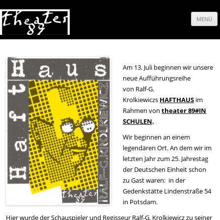
MENÜ
Springe
zum
Am 13. Juli beginnen wir unsere
Inhalt
neue Aufführungsreihe
von Ralf-G.
Krolkiewiczs
HAFTHAUS
im
Rahmen von
theater 89#IN
SCHULEN
.
Wir beginnen an einem
legendären Ort. An dem wir im
letzten Jahr zum 25. Jahrestag
der Deutschen Einheit schon
zu Gast waren: in der
Gedenkstätte Lindenstraße 54
in Potsdam.
Hier wurde der Schauspieler und Regisseur Ralf-G. Krolkiewicz zu seiner