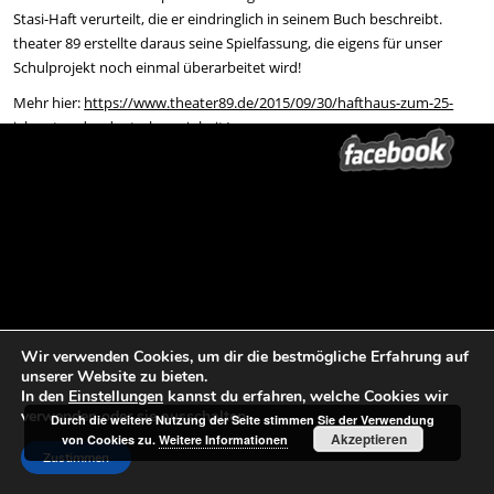
Stasi-Haft verurteilt, die er eindringlich in seinem Buch beschreibt.
theater 89 erstellte daraus seine Spielfassung, die eigens für unser
Schulprojekt noch einmal überarbeitet wird!
Mehr hier:
https://www.theater89.de/2015/09/30/hafthaus-zum-25-
jahrestag-der-deutschen-einheit/
und:
https://www.theater89.de/2015/10/04/hafthaus-in-der-
gedenkstaette-lindenstrase/
TERMINE
…
Wir verwenden Cookies, um dir die bestmögliche Erfahrung auf
Beitrags-Navigation
←
Der theater 89-Fragebogen |
Der theater 89-Fragebogen | Katrin
unserer Website zu bieten.
Jörg Huke
Schell
→
In den
Einstellungen
kannst du erfahren, welche Cookies wir
verwenden oder sie ausschalten.
Durch die weitere Nutzung der Seite stimmen Sie der Verwendung
Akzeptieren
von Cookies zu.
Weitere Informationen
Zustimmen